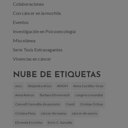
Colaboraciones
Con cáncer en la mochila
Eventos
Investigación en Psicooncología
Miscelánea
Serie Tesis Extravagantes
Vivencias en cáncer
NUBE DE ETIQUETAS
aecc
Alejandra Arizu
AMOH
Anna Casellas-Grau
Anna Ramos
Barbara Ehrenreich
congreso mundial
Consell Consultiu de pacients
Covid
Cristian Ochoa
Cristina Pena
cáncer de mama
cáncer de ovario
Elisenda Escriche
Enric C. Sumalla