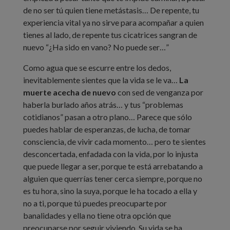
de no ser tú quien tiene metástasis… De repente, tu
experiencia vital ya no sirve para acompañar a quien
tienes al lado, de repente tus cicatrices sangran de
nuevo “¿Ha sido en vano? No puede ser…”
Como agua que se escurre entre los dedos,
inevitablemente sientes que la vida se le va…
La
muerte acecha de nuevo
con sed de venganza por
haberla burlado años atrás… y tus “problemas
cotidianos” pasan a otro plano… Parece que sólo
puedes hablar de esperanzas, de lucha, de tomar
consciencia, de vivir cada momento… pero te sientes
desconcertada, enfadada con la vida, por lo injusta
que puede llegar a ser, porque te está arrebatando a
alguien que querrías tener cerca siempre, porque no
es tu hora, sino la suya, porque le ha tocado a ella y
no a ti, porque tú puedes preocuparte por
banalidades y ella no tiene otra opción que
preocuparse por seguir viviendo. Su vida se ha