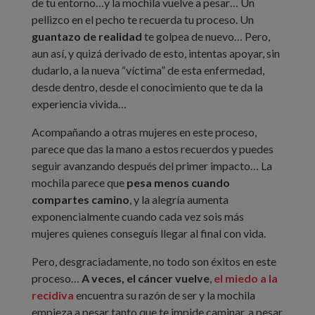
de tu entorno…y la mochila vuelve a pesar… Un
pellizco en el pecho te recuerda tu proceso. Un
guantazo de realidad
te golpea de nuevo… Pero,
aun así, y quizá derivado de esto, intentas apoyar, sin
dudarlo, a la nueva “víctima” de esta enfermedad,
desde dentro, desde el conocimiento que te da la
experiencia vivida…
Acompañando a otras mujeres en este proceso,
parece que das la mano a estos recuerdos y puedes
seguir avanzando después del primer impacto… La
mochila parece que
pesa menos cuando
compartes camino
, y la alegría aumenta
exponencialmente cuando cada vez sois más
mujeres quienes conseguís llegar al final con vida.
Pero, desgraciadamente, no todo son éxitos en este
proceso…
A veces, el cáncer vuelve
,
el miedo a la
recidiva
encuentra su razón de ser y la mochila
empieza a pesar tanto que te impide caminar, a pesar