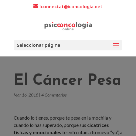
iconnectat@iconcologia.net
Seleccionar página
El Cáncer Pesa
Mar 16, 2018
|
4 Comentarios
Cuando lo tienes, porque te pesa en la mochila y
cuando lo has superado, porque sus
cicatrices
físicas y emocionales
te enfrentan a tu nuevo “yo”, a