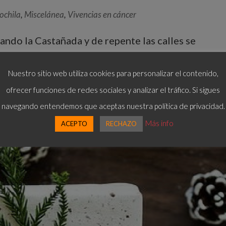
ochila
,
Miscelánea
,
Vivencias en cáncer
ndo la Castañada y de repente las calles se
egan las cenas de empresa y, seguido, la Navidad…
s de comidas familiares, de recogimiento hogareñ
Nuestro sitio web utiliza cookies para personalizar el contenido,
ofrecer funciones de redes sociales y analizar el tráfico. Si sigues
navegando entendemos que aceptas nuestra política de privacidad.
Más info
ACEPTO
RECHAZO