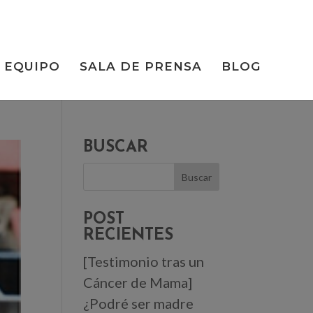
EQUIPO
SALA DE PRENSA
BLOG
BUSCAR
POST
RECIENTES
[Testimonio tras un
Cáncer de Mama]
¿Podré ser madre