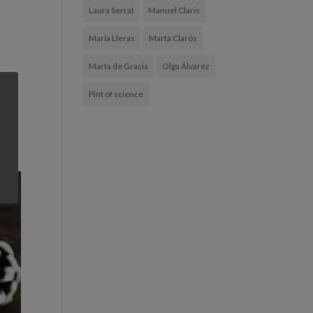
Laura Serrat
Manuel Claris
Maria Lleras
Marta Clarós
Marta de Gracia
Olga Álvarez
Pint of science
o,