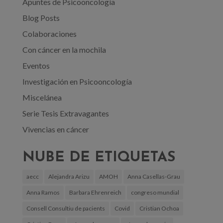
Apuntes de Psicooncología
Blog Posts
Colaboraciones
Con cáncer en la mochila
Eventos
Investigación en Psicooncología
Miscelánea
Serie Tesis Extravagantes
Vivencias en cáncer
NUBE DE ETIQUETAS
aecc
Alejandra Arizu
AMOH
Anna Casellas-Grau
Anna Ramos
Barbara Ehrenreich
congreso mundial
Consell Consultiu de pacients
Covid
Cristian Ochoa