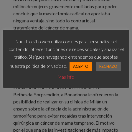
millón de mujeres gravemente mutiladas para poder
concluir que la mastectomía radical no aportaba
ninguna ventaja, sino todo lo contrario, al
tratamiento del cáncer de mama.
Resulta cuanto menos angustiante comprobar cómo
Nuestro sitio web utiliza cookies para personalizar el
algunos patrones se repiten a la largo de la historia
contenido, ofrecer funciones de redes sociales y analizar el
de los tratamientos oncológicos. Pongamos solo un
tráfico. Si sigues navegando entendemos que aceptas
par de ejemplos:
nuestra política de privacidad.
ACEPTO
RECHAZO
A.
Corría el año 1972 cuando el oncólogo italiano
Más info
Gianni Bonadonna realizaba una visita a las
instalaciones del
National Cancer Institute
en
Bethesda. Sorprendido, a Bonadonna le ofrecieron la
posibilidad de realizar en su clínica de Milán un
ensayo sobre la eficacia de la administración de
tamoxifeno para evitar recaídas tras intervención
quirúrgica en cáncer de mama temprano. El motivo
por el que una de las investigaciones de más impacto