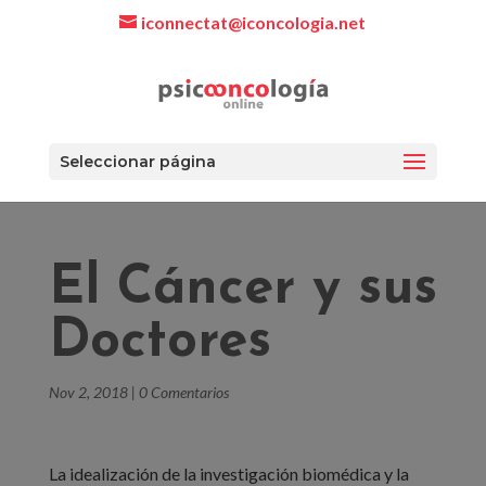
iconnectat@iconcologia.net
Seleccionar página
El Cáncer y sus
Doctores
Nov 2, 2018
|
0 Comentarios
La idealización de la investigación biomédica y la